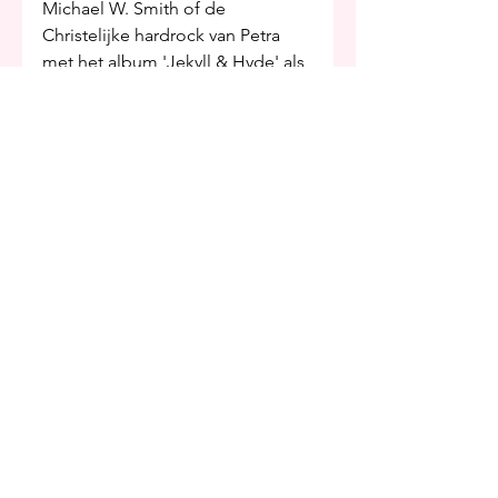
Michael W. Smith of de 
Christelijke hardrock van Petra 
met het album 'Jekyll & Hyde' als 
absolute favoriet. Maar een top 4 
bestaat nu eenmaal uit 4 stuks. 
Abonneer je op mijn 
blogs via het formulier 
bovenaan 
mijn 
homepage
 en mis 
niks!