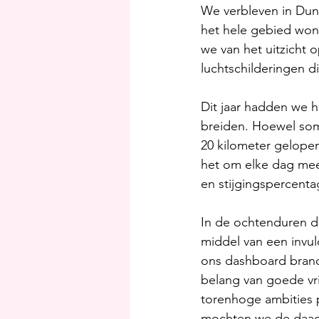
We verbleven in Dun
het hele gebied won
we van het uitzicht 
luchtschilderingen 
Dit jaar hadden we h
breiden. Hoewel som
20 kilometer gelopen
het om elke dag mee
en stijgingspercenta
In de ochtenduren d
middel van een invu
ons dashboard brand
belang van goede vr
torenhoge ambities 
mochten we de daad 