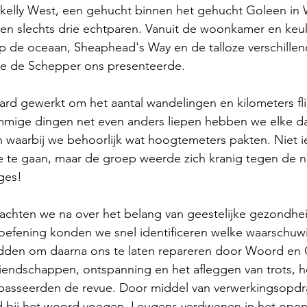
kelly West, een gehucht binnen het gehucht Goleen in 
en slechts drie echtparen. Vanuit de woonkamer en ke
op de oceaan, Sheaphead's Way en de talloze verschillen
die de Schepper ons presenteerde. 
ard gewerkt om het aantal wandelingen en kilometers flin
mige dingen net even anders liepen hebben we elke da
 waarbij we behoorlijk wat hoogtemeters pakten. Niet i
 te gaan, maar de groep weerde zich kranig tegen de 
ges!
achten we na over het belang van geestelijke gezondhe
loefening konden we snel identificeren welke waarschuw
den om daarna ons te laten repareren door Woord en 
iendschappen, ontspanning en het afleggen van trots,
passeerden de revue. Door middel van verwerkingsopdr
bij het woord voegen. Leugens verdwenen in het open 