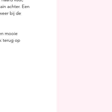
in achter. Een 
weer bij de 
en mooie 
k terug op 