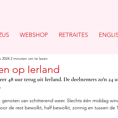
ZUS
WEBSHOP
RETRAITES
ENGLI
p 2024
2 minuten om te lezen
en op Ierland
er 48 uur terug uit Ierland. De deelnemers zo'n 24 u
.
 genoten van schitterend weer. Slechts één middag wind
or de rest bewolkt, half bewolkt, zonnig en tussen de 