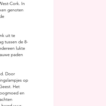
West-Cork. In 
uken genoten 
de 
k uit te 
g tussen de 8-
edereen lukte 
nauwe paden 
id. Door 
ingslampjes op 
Geest. Het 
 hoogmoed en 
achten 
haard vuur, 